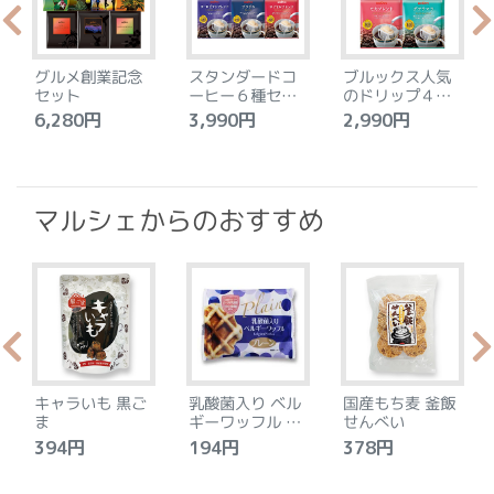
グルメ創業記念
スタンダードコ
ブルックス人気
セット
ーヒー６種セッ
のドリップ４種
ト
セット
6,280円
3,990円
2,990円
4
マルシェからのおすすめ
キャラいも 黒ご
乳酸菌入り ベル
国産もち麦 釜飯
ま
ギーワッフル プ
せんべい
レーン
394円
194円
378円