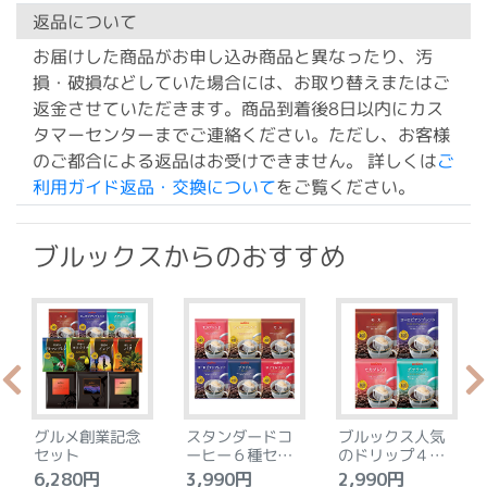
返品について
お届けした商品がお申し込み商品と異なったり、汚
損・破損などしていた場合には、お取り替えまたはご
返金させていただきます。商品到着後8日以内にカス
タマーセンターまでご連絡ください。ただし、お客様
のご都合による返品はお受けできません。 詳しくは
ご
利用ガイド返品・交換について
をご覧ください。
ブルックスからのおすすめ
グルメ創業記念
スタンダードコ
ブルックス人気
セット
ーヒー６種セッ
のドリップ４種
ト
セット
6,280円
3,990円
2,990円
4