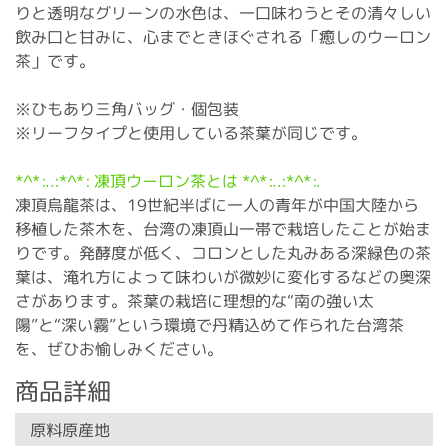
りと透明なグリーンの水色は、一口味わうとその清々しい
飲み口と甘みに、心までときほぐされる「癒しのウーロン
茶」です。
※ひもあり三角バッグ・個包装
※リーフタイプと使用している茶葉が同じです。
*^*:..:*^*: 凍頂ウーロン茶とは *^*:..:*^*:.
凍頂烏龍茶は、19世紀半ばに一人の青年が中国大陸から
移植した茶木を、台湾の凍頂山一帯で栽培したことが始ま
りです。発酵度が低く、コロンとした丸みある深緑色の茶
葉は、淹れ方によって味わいが微妙に変化するなどの奥深
さがあります。茶葉の栽培に理想的な“南の強い太
陽”と“深い霧”という環境で丹精込めて作られた台湾茶
を、ぜひお愉しみください。
商品詳細
原料原産地