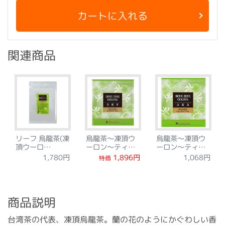
カートに入れる
関連商品
リーフ 烏龍茶(凍
烏龍茶～凍頂ウ
烏龍茶～凍頂ウ
頂ウーロ
ーロン～ティー
ーロン～ティー
ン)100g
バッグ24袋
バッグ12袋
1,896円
1,780円
1,068円
特価
商品説明
台湾茶の代表、凍頂烏龍茶。蘭の花のようにかぐわしい香