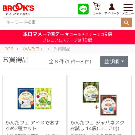
メニュー
マイページ
カート
本日マメー7倍デー★
9倍
ゴールドステージは
10倍
プレミアムステージは
TOP
かんたフェ
お買得品
お買得品
全 8 件 (1 件～8 件)
並び順
かんたフェ アイスでおす
かんたフェ ジャパネスク
すめ2種セット
お試し 14袋(ココア付)