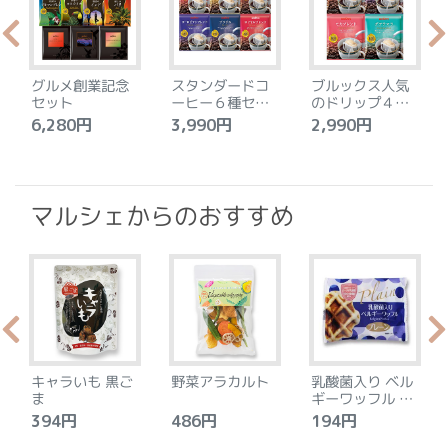
グルメ創業記念
スタンダードコ
ブルックス人気
セット
ーヒー６種セッ
のドリップ４種
ト
セット
6,280円
3,990円
2,990円
4
マルシェからのおすすめ
キャラいも 黒ご
野菜アラカルト
乳酸菌入り ベル
ま
ギーワッフル プ
レーン
394円
486円
194円