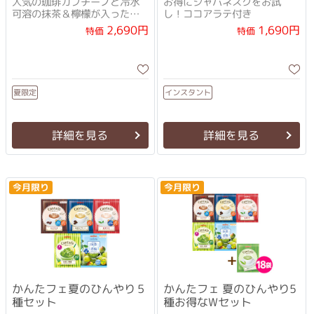
人気の珈琲カプチーノと冷水
お得にジャパネスクをお試
可溶の抹茶＆檸檬が入った充
し！ココアラテ付き
実のお買得セット。
2,690円
1,690円
特価
特価
インスタント
夏限定
詳細を見る
詳細を見る
今月限り
今月限り
かんたフェ夏のひんやり５
かんたフェ 夏のひんやり5
種セット
種お得なWセット