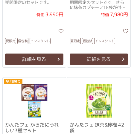
期間限定のセットです。
期間限定のセットです。さら
に抹茶カプチーノ18袋が付い
てくる！
3,990円
7,980円
特価
特価
インスタント
インスタント
夏限定
個包装
夏限定
個包装
詳細を見る
詳細を見る
今月限り
かんたフェ からだにうれ
かんたフェ 抹茶&檸檬 42
しい3種セット
袋