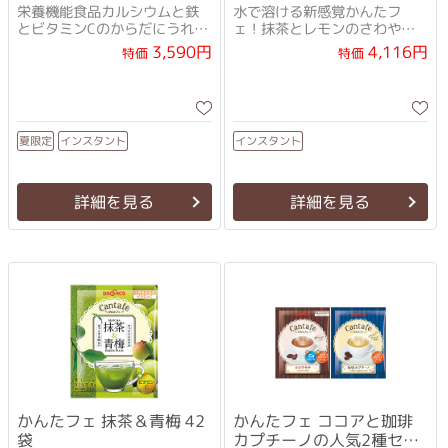
栄養機能食品カルシウムと鉄
水で溶ける新感覚かんたフ
とビタミンCのからだにうれし
ェ！抹茶とレモンのさわやか
い3種セット！
な味わい♪
3,590円
4,116円
特価
特価
インスタント
インスタント
夏限定
詳細を見る
詳細を見る
かんたフェ 抹茶＆青梅 42
かんたフェ ココアと珈琲
袋
カプチーノの人気2種セッ