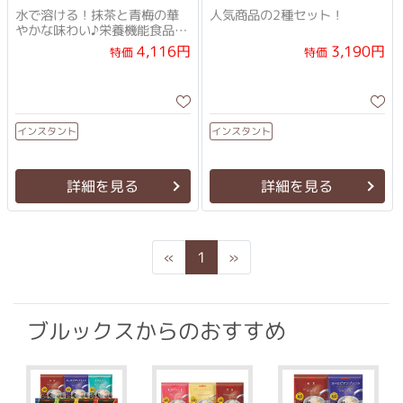
ト
水で溶ける！抹茶と青梅の華
人気商品の2種セット！
やかな味わい♪栄養機能食品
(ビタミンC)
4,116円
3,190円
特価
特価
インスタント
インスタント
詳細を見る
詳細を見る
Previous
Next
«
1
»
ブルックスからのおすすめ