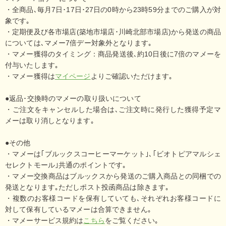
・全商品､毎月7日･17日･27日の0時から23時59分までのご購入が対
象です｡
・定期便及び各市場店(築地市場店･川崎北部市場店)から発送の商品
については､マメー7倍デー対象外となります｡
・マメー獲得のタイミング：商品発送後､約10日後に7倍のマメーを
付与いたします｡
・マメー獲得は
マイページ
よりご確認いただけます｡
●返品･交換時のマメーの取り扱いについて
・ご注文をキャンセルした場合は､ご注文時に発行した獲得予定マ
メーは取り消しとなります｡
●その他
・マメーは｢ブルックスコーヒーマーケット｣､｢ビオトピアマルシェ
セレクトモール｣共通のポイントです｡
・マメー交換商品はブルックスから発送のご購入商品との同梱での
発送となります｡ただしポスト投函商品は除きます｡
・複数のお客様コードを保有していても､それぞれお客様コードに
対して保有しているマメーは合算できません｡
・マメーサービス規約は
こちら
をご覧ください｡