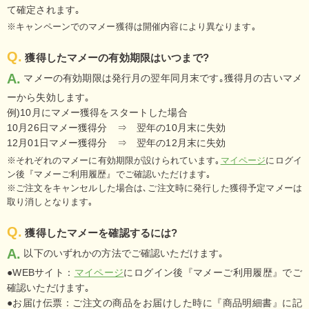
て確定されます｡
※キャンペーンでのマメー獲得は開催内容により異なります｡
Q.
獲得したマメーの有効期限はいつまで?
A.
マメーの有効期限は発行月の翌年同月末です｡獲得月の古いマメ
ーから失効します｡
例)10月にマメー獲得をスタートした場合
10月26日マメー獲得分 ⇒ 翌年の10月末に失効
12月01日マメー獲得分 ⇒ 翌年の12月末に失効
※それぞれのマメーに有効期限が設けられています｡
マイページ
にログイ
ン後『マメーご利用履歴』でご確認いただけます｡
※ご注文をキャンセルした場合は､ご注文時に発行した獲得予定マメーは
取り消しとなります｡
Q.
獲得したマメーを確認するには?
A.
以下のいずれかの方法でご確認いただけます｡
●WEBサイト：
マイページ
にログイン後『マメーご利用履歴』でご
確認いただけます｡
●お届け伝票：ご注文の商品をお届けした時に『商品明細書』に記