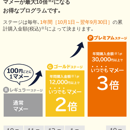
※2
マメーが最大10倍
になる
お得なプログラムです｡
ステージは毎年､
1年間［10月1日～翌年9月30日］
の
累
※1
計購入金額(税込)
によって決まります｡