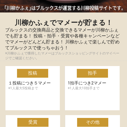
川柳かふぇでマメーが貯まる！
ブルックスの交換商品と交換できるマメーが川柳かふぇ
でも貯まる！ 投稿・拍手・受賞や各種キャンペーンなど
でマメーがどんどん貯まる！ 川柳かふぇで楽しんで貯め
てブルックスで使っちゃおう！
※川柳かふぇで獲得したマメーはブルックスショッピングサイトのマイペー
ジでご確認ください。
投稿
拍手
１投稿につき５マメー
1拍手につき2マメー
※1人最大5投稿まで
※1人最大10拍手まで
受賞
その他