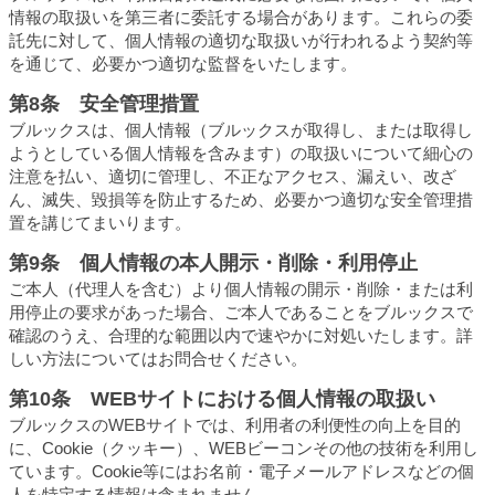
情報の取扱いを第三者に委託する場合があります。これらの委
託先に対して、個人情報の適切な取扱いが行われるよう契約等
を通じて、必要かつ適切な監督をいたします。
第8条 安全管理措置
ブルックスは、個人情報（ブルックスが取得し、または取得し
ようとしている個人情報を含みます）の取扱いについて細心の
注意を払い、適切に管理し、不正なアクセス、漏えい、改ざ
ん、滅失、毀損等を防止するため、必要かつ適切な安全管理措
置を講じてまいります。
第9条 個人情報の本人開示・削除・利用停止
ご本人（代理人を含む）より個人情報の開示・削除・または利
用停止の要求があった場合、ご本人であることをブルックスで
確認のうえ、合理的な範囲以内で速やかに対処いたします。詳
しい方法についてはお問合せください。
第10条 WEBサイトにおける個人情報の取扱い
ブルックスの
WEB
サイトでは、利用者の利便性の向上を目的
に、
Cookie
（クッキー）、WEBビーコンその他の技術を利用し
ています。
Cookie
等にはお名前・電子メールアドレスなどの個
人を特定する情報は含まれません。