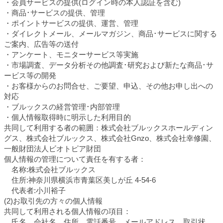
・会員サービスの提供(ログイン時の本人認証を含む)
・商品･サービスの提供、管理
・ポイントサービスの提供、運営、管理
・ダイレクトメール、メールマガジン、商品･サービスに関する
ご案内、広告等の送付
・アンケート、モニターサービス等実施
・市場調査、データ分析その他調査･研究および新たな商品･サ
ービス等の開発
・お客様からのお問合せ、ご要望、申込、その他お申し出への
対応
・ブルックスの経営管理･内部管理
・個人情報取得時に明示した利用目的
共同して利用する者の範囲：株式会社ブルックスホールディン
グス、株式会社ブルックス、株式会社Gnzo、株式会社幸修園、
一般財団法人ビオトピア財団
個人情報の管理について責任を有する者：
名称:株式会社ブルックス
住所:神奈川県横浜市青葉区美しが丘 4-54-6
代表者:小川裕子
(2)お取引先の方々の個人情報
共同して利用される個人情報の項目：
氏名、会社名、住所、電話番号、メールアドレス、取引状