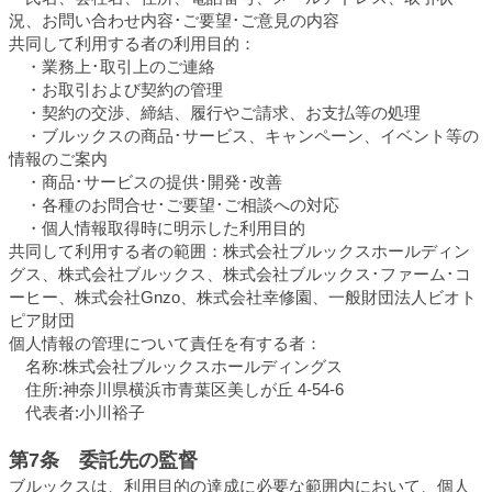
況、お問い合わせ内容･ご要望･ご意見の内容
共同して利用する者の利用目的：
・業務上･取引上のご連絡
・お取引および契約の管理
・契約の交渉、締結、履行やご請求、お支払等の処理
・ブルックスの商品･サービス、キャンペーン、イベント等の
情報のご案内
・商品･サービスの提供･開発･改善
・各種のお問合せ･ご要望･ご相談への対応
・個人情報取得時に明示した利用目的
共同して利用する者の範囲：株式会社ブルックスホールディン
グス、株式会社ブルックス、株式会社ブルックス･ファーム･コ
ーヒー、株式会社Gnzo、株式会社幸修園、一般財団法人ビオト
ピア財団
個人情報の管理について責任を有する者：
名称:株式会社ブルックスホールディングス
住所:神奈川県横浜市青葉区美しが丘 4-54-6
代表者:小川裕子
第7条 委託先の監督
ブルックスは、利用目的の達成に必要な範囲内において、個人