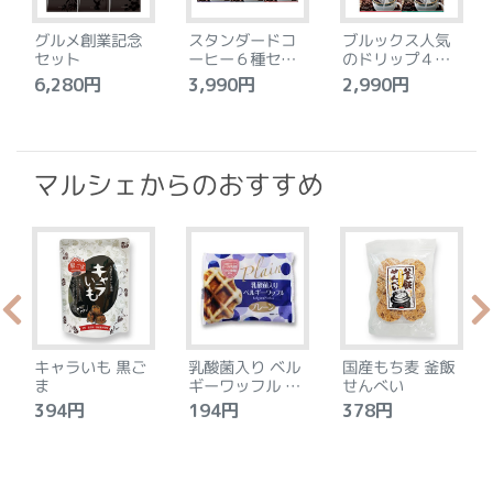
グルメ創業記念
スタンダードコ
ブルックス人気
セット
ーヒー６種セッ
のドリップ４種
ト
セット
6,280円
3,990円
2,990円
4
マルシェからのおすすめ
キャラいも 黒ご
乳酸菌入り ベル
国産もち麦 釜飯
ま
ギーワッフル プ
せんべい
レーン
394円
194円
378円