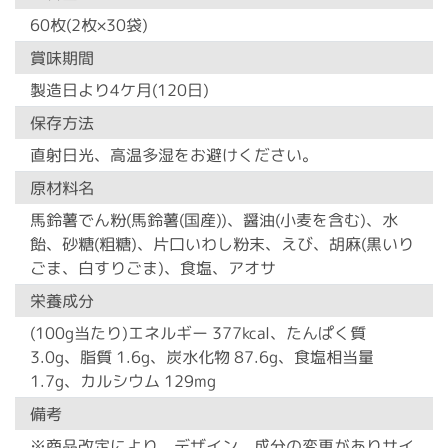
60枚(2枚×30袋)
賞味期間
製造日より4ケ月(120日)
保存方法
直射日光、高温多湿をお避けください。
原材料名
馬鈴薯でん粉(馬鈴薯(国産))、醤油(小麦を含む)、水
飴、砂糖(粗糖)、片口いわし粉末、えび、胡麻(黒いり
ごま、白すりごま)、食塩、アオサ
栄養成分
(100g当たり)エネルギー 377kcal、たんぱく質
3.0g、脂質 1.6g、炭水化物 87.6g、食塩相当量
1.7g、カルシウム 129mg
備考
※商品改定により、デザイン、成分の変更がありサイ