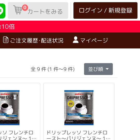
0
ログイン / 新規登録
カートをみる
10倍
は
ご注文履歴･配送状況
マイページ
全 9 件 (1 件～9 件)
並び順
ッソ フレンチロ
ドリップレッソ フレンチロ
ジェンヌ～ 10
ースト～パリジェンヌ～ 12