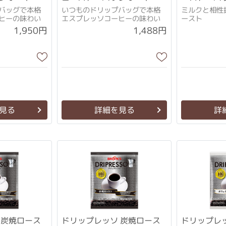
12袋
袋
バッグで本格
いつものドリップバッグで本格
ミルクと相性
ヒーの味わい
エスプレッソコーヒーの味わい
ースト
1,950円
1,488円
見る
詳細を見る
詳
 炭焼ロース
ドリップレッソ 炭焼ロース
ドリップレ