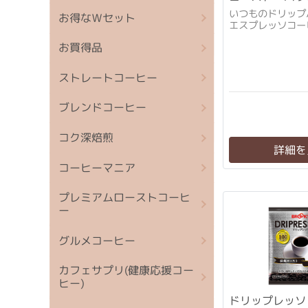
10袋
いつものドリップ
お得なＷセット
エスプレッソコー
お買得品
ストレートコーヒー
ブレンドコーヒー
コク深焙煎
詳細を
コーヒーマニア
プレミアムローストコーヒ
ー
グルメコーヒー
カフェサプリ(健康応援コー
ヒー)
ドリップレッソ