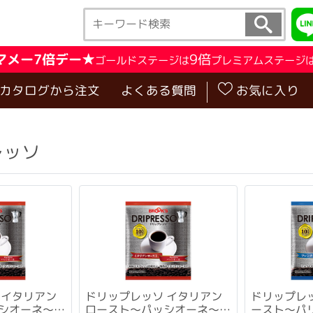
マメー7倍デー★
9倍
ゴールドステージは
プレミアムステージ
･カタログから注文
よくある質問
お気に入り
レッソ
 イタリアン
ドリップレッソ イタリアン
ドリップレ
シオーネ～
ロースト～パッシオーネ～
ースト～パリ