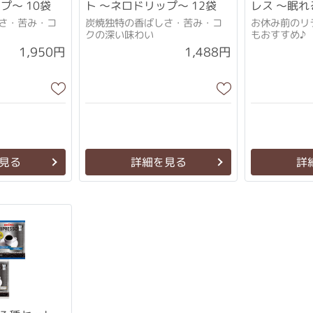
プ～ 10袋
ト ～ネロドリップ～ 12袋
レス ～眠
～ 10袋
さ・苦み・コ
炭焼独特の香ばしさ・苦み・コ
お休み前のリ
クの深い味わい
もおすすめ♪
1,950円
1,488円
見る
詳細を見る
詳