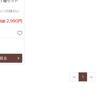
３種セット
ッソの味わい
2,990円
特価
見る
Previous
Next
«
1
»