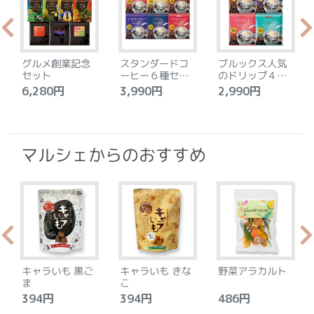
グルメ創業記念
スタンダードコ
ブルックス人気
セット
ーヒー６種セッ
のドリップ４種
ト
セット
6,280円
3,990円
2,990円
4
マルシェからのおすすめ
キャラいも 黒ご
キャラいも きな
野菜アラカルト
ま
こ
394円
394円
486円