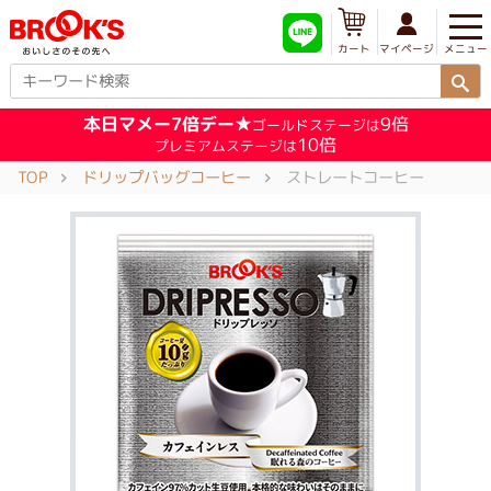
メニュー
マイページ
カート
本日マメー7倍デー★
9倍
ゴールドステージは
10倍
プレミアムステージは
TOP
ドリップバッグコーヒー
ストレートコーヒー