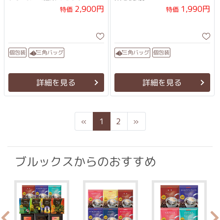
今までの紅茶にはきっと戻れ
2,900円
1,990円
特価
特価
なくなるはずです。
三角バッグ
三角バッグ
個包装
個包装
詳細を見る
詳細を見る
Previous
Next
«
1
2
»
ブルックスからのおすすめ