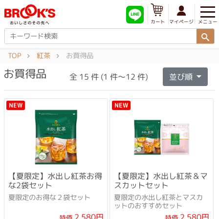
メニュー
マイページ
カート
TOP
紅茶
お買得品
お買得品
全 15 件 (1 件～12 件)
並び順
NEW
NEW
【夏限定】水出し紅茶お得
【夏限定】水出し紅茶＆マ
な2袋セット
スカットセット
夏限定のお得な２袋セット
夏限定の水出し紅茶とマスカ
ットのおすすめセット
2,580円
2,580円
特価
特価