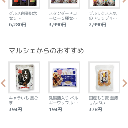
グルメ創業記念
スタンダードコ
ブルックス人気
セット
ーヒー６種セッ
のドリップ４種
ト
セット
6,280円
3,990円
2,990円
4
マルシェからのおすすめ
キャラいも 黒ご
乳酸菌入り ベル
国産もち麦 釜飯
ま
ギーワッフル プ
せんべい
レーン
394円
194円
378円