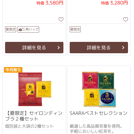
3,580円
3,280円
特価
特価
三角バッグ
夏限定
夏限定
詳細を見る
詳細を見る
今月限り
【夏限定】セイロンディン
SAARAベストセレクション
ブラ２種セット
個包装と大袋の2種セット
厳選した高品質茶葉を使用。
手軽においしい紅茶を。