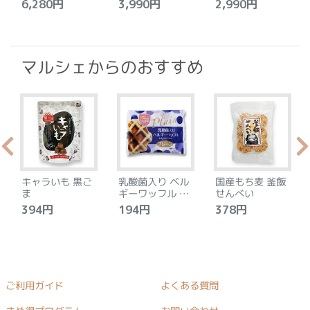
ト
セット
6,280円
3,990円
2,990円
4
マルシェからのおすすめ
キャラいも 黒ご
乳酸菌入り ベル
国産もち麦 釜飯
ま
ギーワッフル プ
せんべい
レーン
394円
194円
378円
ご利用ガイド
よくある質問