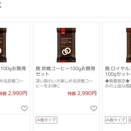
ぶ
100gお買得
挽 炭焼コーヒー100gお買得
挽 ロイヤ
セット
100gセッ
める炭焼コー
深い味わいが楽しめる炭焼コー
◆春夏限定◆
ヒーをお得に
みの上品な風
2,990円
2,990円
特価
特価
挽タイプ
挽タイプ