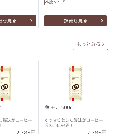
挽タイプ
細を見る
詳細を見る
もっとみる
挽 モカ 500g
g
た酸味がコーヒー
すっきりとした酸味がコーヒー
！
通の方に好評！
2,785円
2,785円