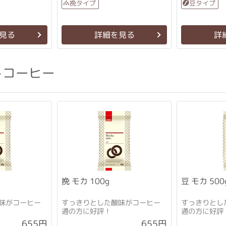
挽タイプ
豆タイプ
見る
詳細を見る
詳
トコーヒー
挽 モカ 100g
豆 モカ 500
味がコーヒー
すっきりとした酸味がコーヒー
すっきりとし
通の方に好評！
通の方に好評
655円
655円