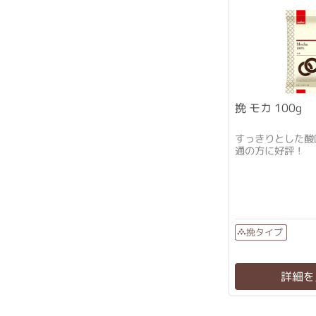
挽 モカ 100g
すっきりとした酸
通の方に好評！
挽タイプ
詳細を