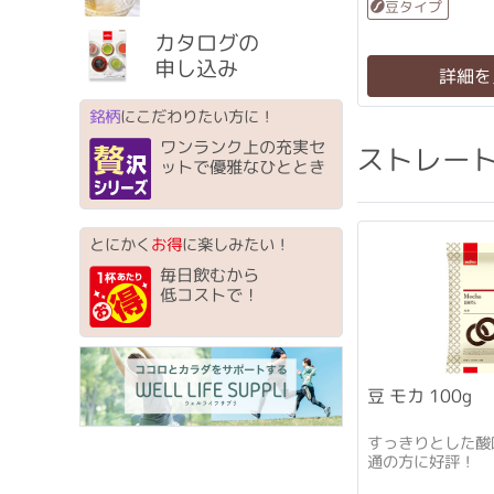
豆タイプ
カタログの
申し込み
詳細を
銘柄
にこだわりたい方に！
ワンランク上の充実セ
ストレー
ットで優雅なひととき
とにかく
お得
に楽しみたい！
毎日飲むから
低コストで！
豆 モカ 100g
すっきりとした酸
通の方に好評！