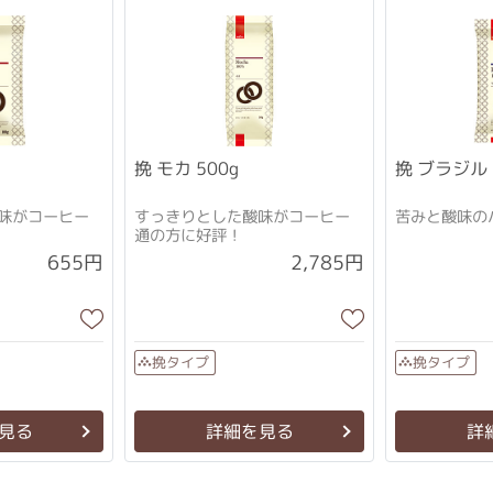
挽 モカ 500g
挽 ブラジル 
味がコーヒー
すっきりとした酸味がコーヒー
苦みと酸味の
通の方に好評！
2,785円
655円
挽タイプ
挽タイプ
見る
詳細を見る
詳