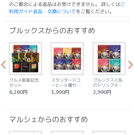
のご都合による返品はお受けできません。 詳しくは
ご
利用ガイド返品・交換について
をご覧ください。
ブルックスからのおすすめ
グルメ創業記念
スタンダードコ
ブルックス人気
セット
ーヒー６種セッ
のドリップ４種
ト
セット
6,280円
3,990円
2,990円
4
マルシェからのおすすめ