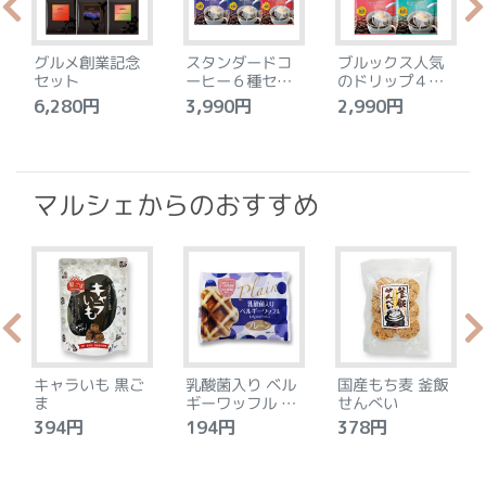
グルメ創業記念
スタンダードコ
ブルックス人気
セット
ーヒー６種セッ
のドリップ４種
ト
セット
6,280円
3,990円
2,990円
4
マルシェからのおすすめ
キャラいも 黒ご
乳酸菌入り ベル
国産もち麦 釜飯
ま
ギーワッフル プ
せんべい
レーン
394円
194円
378円