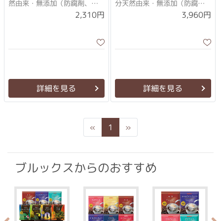
然由来・無添加（防腐剤、合
分天然由来・無添加（防腐
成界面活性剤、鉱物油、人工
剤、合成界面活性剤、鉱物
2,310円
3,960円
香料、合成着色料）のフェイ
油、人工香料、合成着色料）
ス＆ボディローション
のフェイス＆ボディローショ
ン
詳細を見る
詳細を見る
Previous
Next
«
1
»
ブルックスからのおすすめ