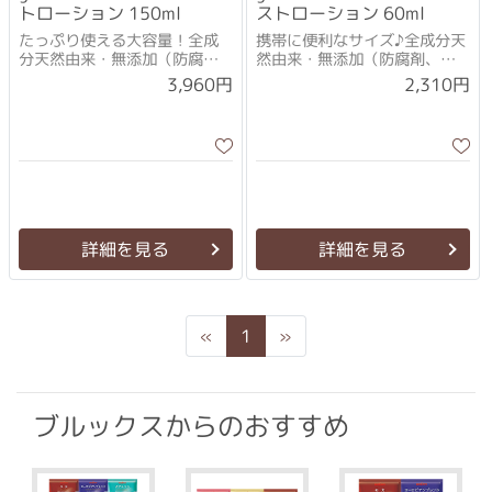
トローション 150ml
ストローション 60ml
たっぷり使える大容量！全成
携帯に便利なサイズ♪全成分天
分天然由来・無添加（防腐
然由来・無添加（防腐剤、合
剤、合成界面活性剤、鉱物
成界面活性剤、鉱物油、人工
3,960円
2,310円
油、人工香料、合成着色料）
香料、合成着色料）のフェイ
のフェイス＆ボディローショ
ス＆ボディローション
ン
詳細を見る
詳細を見る
Previous
Next
«
1
»
ブルックスからのおすすめ