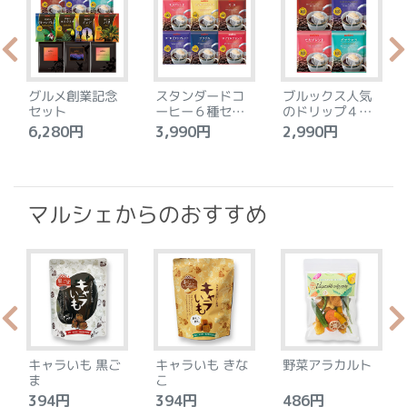
グルメ創業記念
スタンダードコ
ブルックス人気
セット
ーヒー６種セッ
のドリップ４種
ト
セット
6,280円
3,990円
2,990円
4
マルシェからのおすすめ
キャラいも 黒ご
キャラいも きな
野菜アラカルト
ま
こ
394円
394円
486円