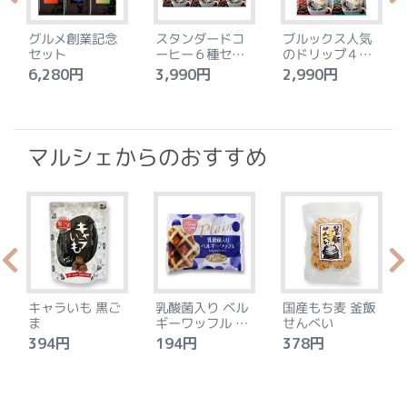
グルメ創業記念
スタンダードコ
ブルックス人気
セット
ーヒー６種セッ
のドリップ４種
ト
セット
6,280円
3,990円
2,990円
4
マルシェからのおすすめ
キャラいも 黒ご
乳酸菌入り ベル
国産もち麦 釜飯
ま
ギーワッフル プ
せんべい
レーン
394円
194円
378円