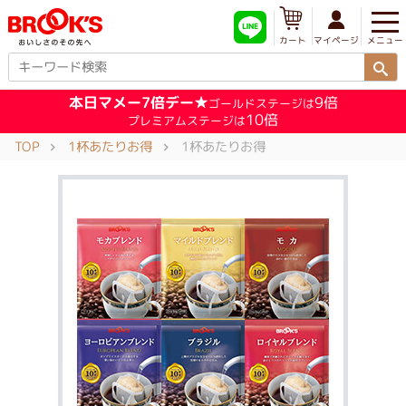
メニュー
マイページ
カート
本日マメー7倍デー★
9倍
ゴールドステージは
10倍
プレミアムステージは
TOP
1杯あたりお得
1杯あたりお得