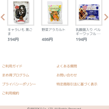
キャラいも 黒ご
野菜アラカルト
乳酸菌入り ベル
ま
ギーワッフル プ
レーン
394円
486円
194円
ご利用ガイド
よくある質問
まめ得プログラム
お問い合わせ
プライバシーポリシー
特定商取引法に基づく表示
ご利用規約
© BROOK'S Co., LTD. All Rights Reserved.