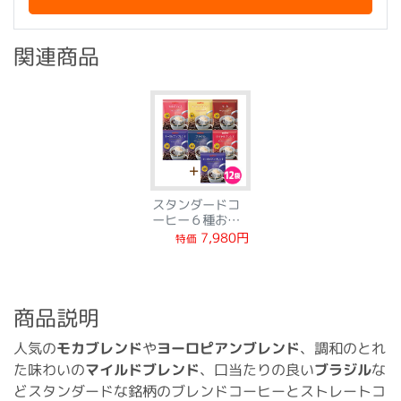
関連商品
スタンダードコ
ーヒー６種お得
なＷセット
7,980円
特価
商品説明
人気の
モカブレンド
や
ヨーロピアンブレンド
、調和のとれ
た味わいの
マイルドブレンド
、口当たりの良い
ブラジル
な
どスタンダードな銘柄のブレンドコーヒーとストレートコ