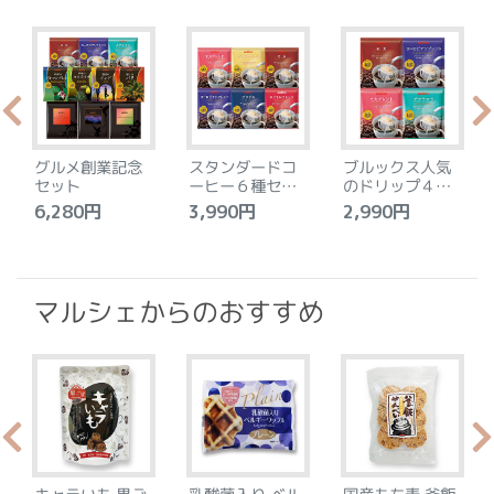
グルメ創業記念
スタンダードコ
ブルックス人気
セット
ーヒー６種セッ
のドリップ４種
ト
セット
6,280円
3,990円
2,990円
4
マルシェからのおすすめ