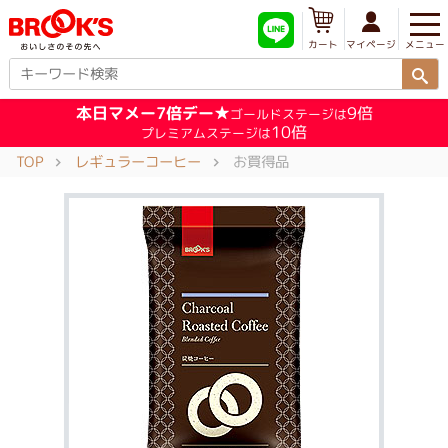
メニュー
マイページ
カート
本日マメー7倍デー★
9倍
ゴールドステージは
10倍
プレミアムステージは
TOP
レギュラーコーヒー
お買得品