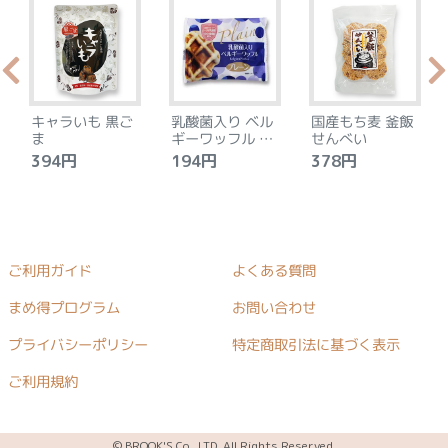
キャラいも 黒ご
乳酸菌入り ベル
国産もち麦 釜飯
ま
ギーワッフル プ
せんべい
レーン
394円
194円
378円
ご利用ガイド
よくある質問
まめ得プログラム
お問い合わせ
プライバシーポリシー
特定商取引法に基づく表示
ご利用規約
© BROOK'S Co., LTD. All Rights Reserved.