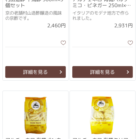
個セット
ミコ・ビネガー 250ml×3
個セット
京の老舗村山造酢醸造の風味
イタリアのモデナ地方で作ら
の京酢です。
れました。
2,460円
2,931円
詳細を見る
詳細を見る