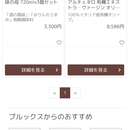
味の母 720ml×3個セット
アルチェネロ 有機エキス
トラ・ヴァージン オリー
ブオイル ドルチェ
「酒の風味」「みりんのうま
100％イタリア産有機オリー
500ml×3個セット
み」発酵調味料
ブ。
3,300円
8,586円
詳細を見る
詳細を見る
Previous
Next
«
1
»
ブルックスからのおすすめ