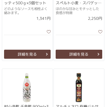
ッティ500ｇ×3個セット
スペルト小麦・スパゲッテ
ィ 500g×3個セット
どのようなソースも相性よく
ほのかな甘みとモチッとした
絡みます。
食感が特徴
1,341円
2,250円
詳細を見る
詳細を見る
村山造酢 千鳥酢 900ml×3
アルチェネロ 有機バルサ