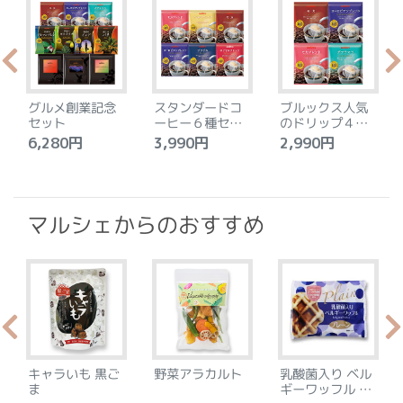
グルメ創業記念
スタンダードコ
ブルックス人気
セット
ーヒー６種セッ
のドリップ４種
ト
セット
6,280円
3,990円
2,990円
4
マルシェからのおすすめ
キャラいも 黒ご
野菜アラカルト
乳酸菌入り ベル
ま
ギーワッフル プ