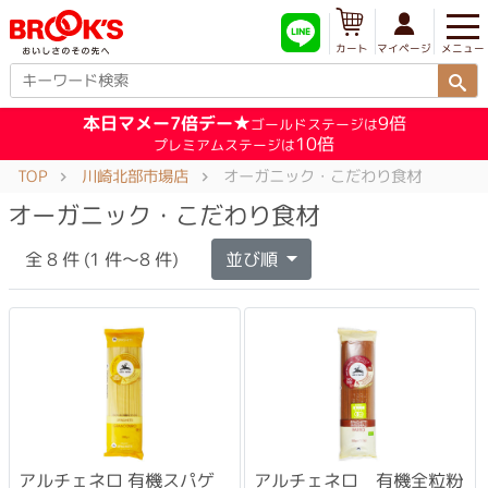
メニュー
マイページ
カート
本日マメー7倍デー★
9倍
ゴールドステージは
10倍
プレミアムステージは
TOP
川崎北部市場店
オーガニック・こだわり食材
オーガニック・こだわり食材
全 8 件 (1 件～8 件)
並び順
アルチェネロ 有機スパゲ
アルチェネロ 有機全粒粉