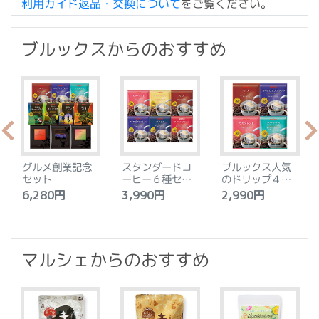
利用ガイド返品・交換について
をご覧ください。
ブルックスからのおすすめ
グルメ創業記念
スタンダードコ
ブルックス人気
セット
ーヒー６種セッ
のドリップ４種
ト
セット
6,280円
3,990円
2,990円
4
マルシェからのおすすめ