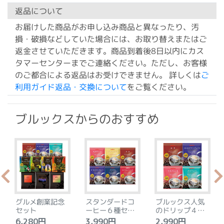
返品について
お届けした商品がお申し込み商品と異なったり、汚
損・破損などしていた場合には、お取り替えまたはご
返金させていただきます。商品到着後8日以内にカス
タマーセンターまでご連絡ください。ただし、お客様
のご都合による返品はお受けできません。 詳しくは
ご
利用ガイド返品・交換について
をご覧ください。
ブルックスからのおすすめ
グルメ創業記念
スタンダードコ
ブルックス人気
セット
ーヒー６種セッ
のドリップ４種
ト
セット
6,280円
3,990円
2,990円
4