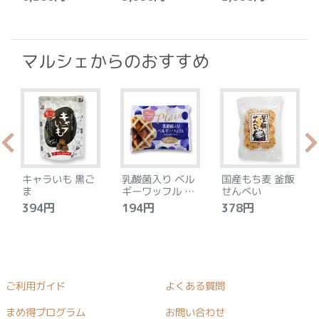
マルシェからのおすすめ
キャラいも 黒ご
乳酸菌入り ベル
国産もち麦 釜飯
ま
ギーワッフル プ
せんべい
レーン
394円
194円
378円
ご利用ガイド
よくある質問
まめ得プログラム
お問い合わせ