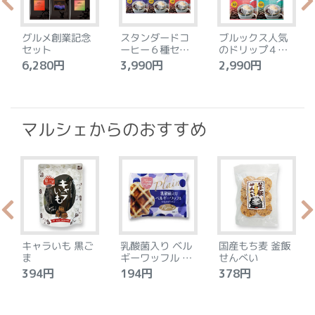
グルメ創業記念
スタンダードコ
ブルックス人気
セット
ーヒー６種セッ
のドリップ４種
ト
セット
6,280円
3,990円
2,990円
4
マルシェからのおすすめ
キャラいも 黒ご
乳酸菌入り ベル
国産もち麦 釜飯
ま
ギーワッフル プ
せんべい
レーン
394円
194円
378円