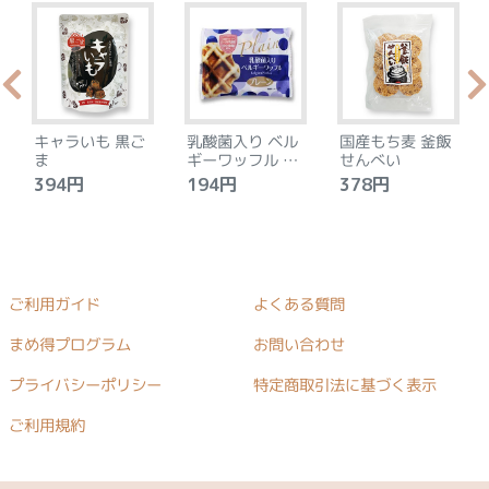
キャラいも 黒ご
乳酸菌入り ベル
国産もち麦 釜飯
ま
ギーワッフル プ
せんべい
レーン
394円
194円
378円
ご利用ガイド
よくある質問
まめ得プログラム
お問い合わせ
プライバシーポリシー
特定商取引法に基づく表示
ご利用規約