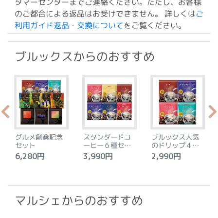
タマーセンターまでご連絡ください。ただし、お客様
のご都合による返品はお受けできません。 詳しくは
ご
利用ガイド返品・交換について
をご覧ください。
ブルックスからのおすすめ
グルメ創業記念
スタンダードコ
ブルックス人気
セット
ーヒー６種セッ
のドリップ４種
ト
セット
6,280円
3,990円
2,990円
4
マルシェからのおすすめ