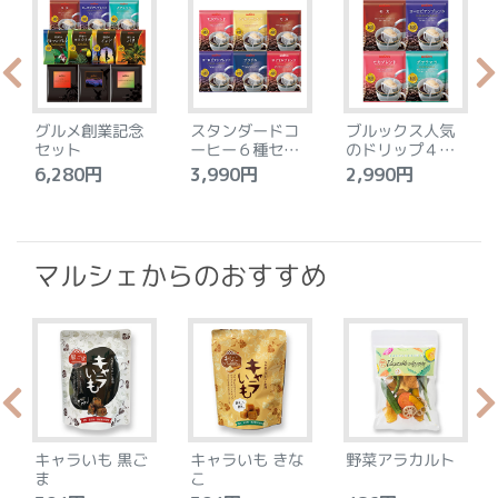
グルメ創業記念
スタンダードコ
ブルックス人気
セット
ーヒー６種セッ
のドリップ４種
ト
セット
6,280円
3,990円
2,990円
4
マルシェからのおすすめ
キャラいも 黒ご
キャラいも きな
野菜アラカルト
ま
こ