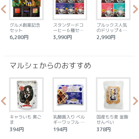
グルメ創業記念
スタンダードコ
ブルックス人気
セット
ーヒー６種セッ
のドリップ４種
ト
セット
6,280円
3,990円
2,990円
4
マルシェからのおすすめ
キャラいも 黒ご
乳酸菌入り ベル
国産もち麦 釜飯
ま
ギーワッフル プ
せんべい
レーン
394円
194円
378円