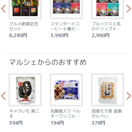
グルメ創業記念
スタンダードコ
ブルックス人気
セット
ーヒー６種セッ
のドリップ４種
ト
セット
6,280円
3,990円
2,990円
4
マルシェからのおすすめ
キャラいも 黒ご
乳酸菌入り ベル
国産もち麦 釜飯
ま
ギーワッフル プ
せんべい
レーン
394円
194円
378円