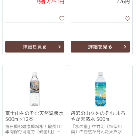
2,760円
226円
特価
詳細を見る
詳細を見る
富士山をのぞむ天然温泉水
丹沢の山々をのぞむ まろ
500ml×12本
やか天然水 500ml
毎日飲む健康飲料水！最長10
「水の里」中井町（神奈川
年間保存可能で『備蓄用』と
県）の自然が育んだ天然水