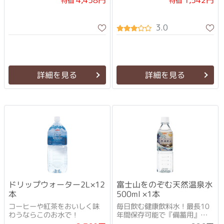
4,458円
1,542円
特価
特価
3.0
詳細を見る
詳細を見る
ドリップウォーター2L×12
富士山をのぞむ天然温泉水
本
500ml ×1本
コーヒーや紅茶をおいしく味
毎日飲む健康飲料水！最長10
わうならこのお水で！
年間保存可能で『備蓄用』と
して最適！！