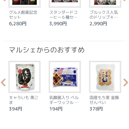
グルメ創業記念
スタンダードコ
ブルックス人気
セット
ーヒー６種セッ
のドリップ４種
ト
セット
6,280円
3,990円
2,990円
4
マルシェからのおすすめ
キャラいも 黒ご
乳酸菌入り ベル
国産もち麦 釜飯
ま
ギーワッフル プ
せんべい
レーン
394円
194円
378円