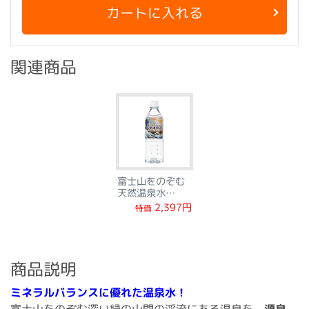
カートに入れる
関連商品
富士山をのぞむ
天然温泉水
500ml×12本
2,397円
特価
商品説明
ミネラルバランスに優れた温泉水！
富士山をのぞむ深い緑の山間の渓流にある温泉を、
源泉