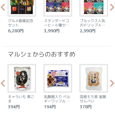
グルメ創業記念
スタンダードコ
ブルックス人気
セット
ーヒー６種セッ
のドリップ４種
ト
セット
6,280円
3,990円
2,990円
4
マルシェからのおすすめ
キャラいも 黒ご
乳酸菌入り ベル
国産もち麦 釜飯
ま
ギーワッフル プ
せんべい
レーン
394円
194円
378円