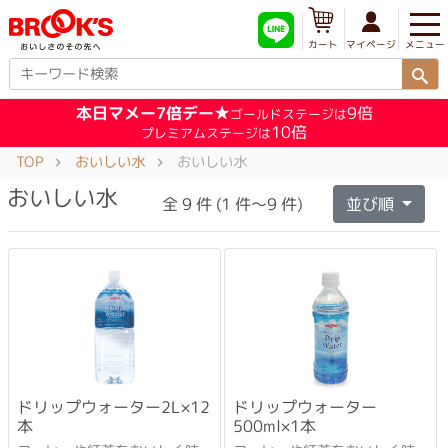
メニュー
マイページ
カート
本日マメー7倍デー★
9倍
ゴールドステージは
10倍
プレミアムステージは
TOP
おいしい水
おいしい水
おいしい水
全 9 件 (1 件～9 件)
並び順
ドリップウォーター2L×12
ドリップウォーター
本
500ml×1本