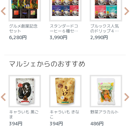
グルメ創業記念
スタンダードコ
ブルックス人気
セット
ーヒー６種セッ
のドリップ４種
ト
セット
6,280円
3,990円
2,990円
4
マルシェからのおすすめ
キャラいも 黒ご
キャラいも きな
野菜アラカルト
ま
こ
394円
394円
486円