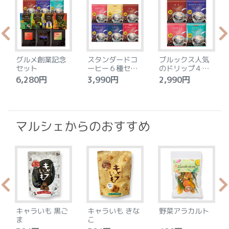
グルメ創業記念
スタンダードコ
ブルックス人気
セット
ーヒー６種セッ
のドリップ４種
ト
セット
6,280円
3,990円
2,990円
4
マルシェからのおすすめ
キャラいも 黒ご
キャラいも きな
野菜アラカルト
ま
こ