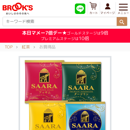
メニュー
マイページ
カート
本日マメー7倍デー★
9倍
ゴールドステージは
10倍
プレミアムステージは
TOP
紅茶
お買得品