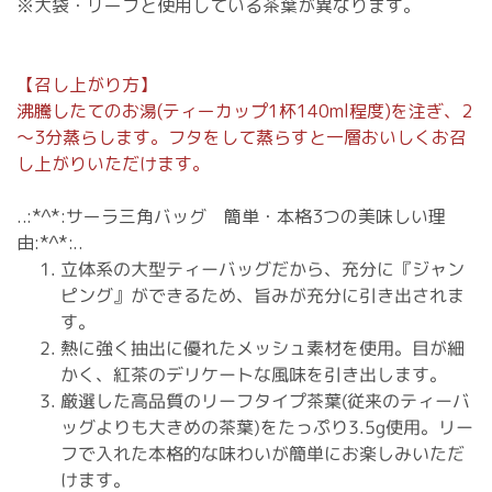
※大袋・リーフと使用している茶葉が異なります。
【召し上がり方】
沸騰したてのお湯(ティーカップ1杯140ml程度)を注ぎ、2
～3分蒸らします。フタをして蒸らすと一層おいしくお召
し上がりいただけます。
..:*^*:サーラ三角バッグ 簡単・本格3つの美味しい理
由:*^*:..
立体系の大型ティーバッグだから、充分に『ジャン
ピング』ができるため、旨みが充分に引き出されま
す。
熱に強く抽出に優れたメッシュ素材を使用。目が細
かく、紅茶のデリケートな風味を引き出します。
厳選した高品質のリーフタイプ茶葉(従来のティーバ
ッグよりも大きめの茶葉)をたっぷり3.5g使用。リー
フで入れた本格的な味わいが簡単にお楽しみいただ
けます。