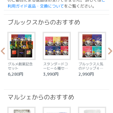
のご都合による返品はお受けできません。 詳しくは
ご
利用ガイド返品・交換について
をご覧ください。
ブルックスからのおすすめ
グルメ創業記念
スタンダードコ
ブルックス人気
セット
ーヒー６種セッ
のドリップ４種
ト
セット
6,280円
3,990円
2,990円
4
マルシェからのおすすめ