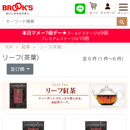
メニュー
マイページ
カート
本日マメー7倍デー★
9倍
ゴールドステージは
10倍
プレミアムステージは
TOP
紅茶
リーフ(茶葉)
リーフ(茶葉)
全 6 件 (1 件～6 件)
並び順