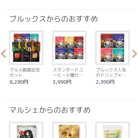
ブルックスからのおすすめ
グルメ創業記念
スタンダードコ
ブルックス人気
セット
ーヒー６種セッ
のドリップ４種
ト
セット
6,280円
3,990円
2,990円
4
マルシェからのおすすめ