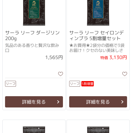
サーラ リーフ ダージリン
サーラ リーフ セイロンデ
200g
ィンブラ 5割増量セット
気品のある香りと贅沢な飲み
★お買得★2袋分の価格で3袋
口
お届け！クセのない美味しさ
3,130円
1,565円
特価
5割増量
リーフ
リーフ
詳細を見る
詳細を見る