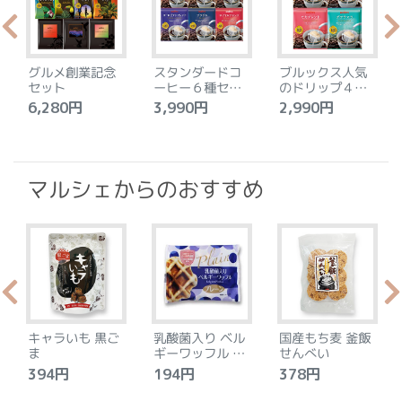
グルメ創業記念
スタンダードコ
ブルックス人気
セット
ーヒー６種セッ
のドリップ４種
ト
セット
6,280円
3,990円
2,990円
4
マルシェからのおすすめ
キャラいも 黒ご
乳酸菌入り ベル
国産もち麦 釜飯
ま
ギーワッフル プ
せんべい
レーン
394円
194円
378円