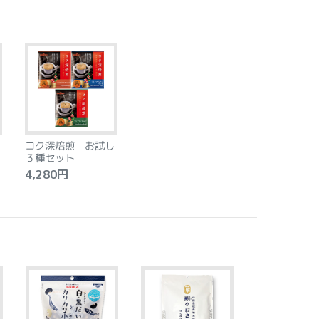
コク深焙煎 お試し
３種セット
4,280円