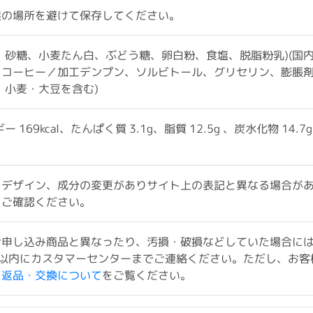
湿の場所を避けて保存してください。
、砂糖、小麦たん白、ぶどう糖、卵白粉、食塩、脱脂粉乳)(国
コーヒー／加工デンプン、ソルビトール、グリセリン、膨脹剤、
・小麦・大豆を含む)
 169kcal、たんぱく質 3.1g、脂質 12.5g 、炭水化物 14.7
、デザイン、成分の変更がありサイト上の表記と異なる場合が
をご確認ください。
お申し込み商品と異なったり、汚損・破損などしていた場合に
以内にカスタマーセンターまでご連絡ください。ただし、お客
ド返品・交換について
をご覧ください。