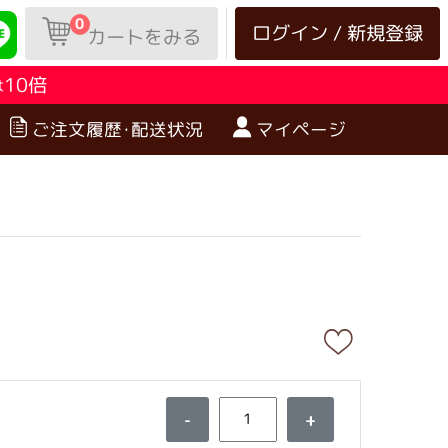
0
ログイン / 新規登録
カートをみる
10倍
は
ご注文履歴･配送状況
マイページ
-
+