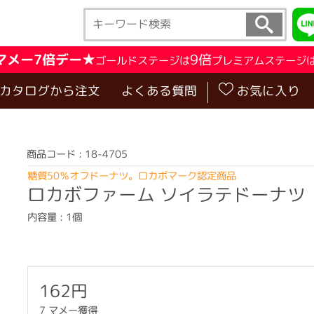
マメー7倍デー★
9倍
ゴールドステージは
プレミアムステージ
･カタログから注文
よくある質問
お気に入り
商品コード : 18-4705
糖質50％オフドーナツ。ロカボマーク認定商品
ロカボファーム ソイラテドーナツ
内容量 : 1個
162円
7 マメー獲得