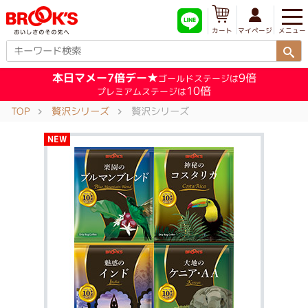
メニュー
マイページ
カート
本日マメー7倍デー★
9倍
ゴールドステージは
10倍
プレミアムステージは
TOP
贅沢シリーズ
贅沢シリーズ
NEW