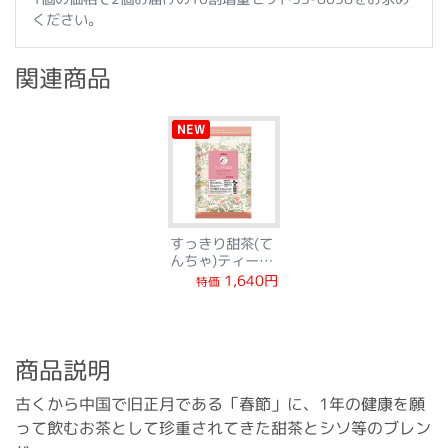
ください。
関連商品
NEW
すっきり甜茶(て
んちゃ)ティーバ
ッグ◆10割増量
1,640円
特価
セット
商品説明
古くから中国で旧正月である「春節」に、1年の健康を願
って飲むお茶として珍重されてきた甜茶とシソ等のブレン