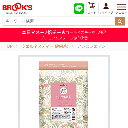
メニュー
マイページ
カート
本日マメー7倍デー★
9倍
ゴールドステージは
10倍
プレミアムステージは
TOP
ウェルネスティー(健康茶)
ノンカフェイン