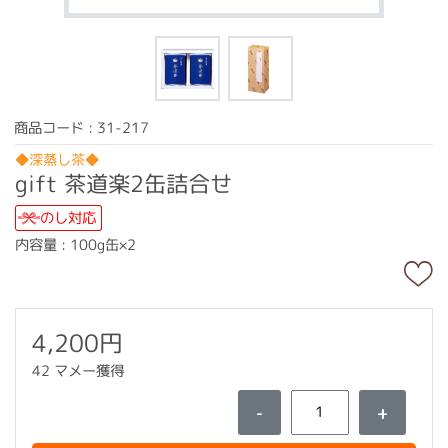
商品コード : 31-217
◆深蒸し茶◆
gift 茶道楽2缶詰合せ
のし対応
内容量 : 100g缶×2
4,200円
42 マメー獲得
-
+