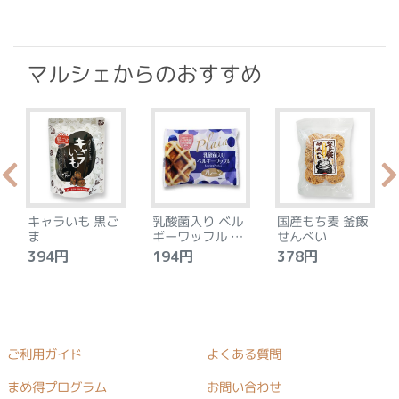
マルシェからのおすすめ
キャラいも 黒ご
乳酸菌入り ベル
国産もち麦 釜飯
ま
ギーワッフル プ
せんべい
レーン
394円
194円
378円
ご利用ガイド
よくある質問
まめ得プログラム
お問い合わせ