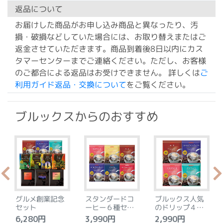
返品について
お届けした商品がお申し込み商品と異なったり、汚
損・破損などしていた場合には、お取り替えまたはご
返金させていただきます。商品到着後8日以内にカス
タマーセンターまでご連絡ください。ただし、お客様
のご都合による返品はお受けできません。 詳しくは
ご
利用ガイド返品・交換について
をご覧ください。
ブルックスからのおすすめ
グルメ創業記念
スタンダードコ
ブルックス人気
セット
ーヒー６種セッ
のドリップ４種
ト
セット
6,280円
3,990円
2,990円
4