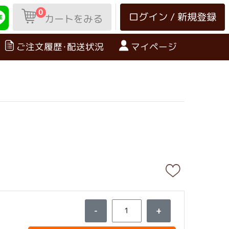
0
ログイン / 新規登録
カートをみる
ご注文履歴･配送状況
マイページ
-
+