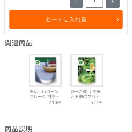
-
+
カートに入れる
関連商品
おいしいコーン
からだ想う 玄米
フレーク 甘ずっ
と五穀のグラノ
ぱい ストロベリ
ーラ さくさく食
419円
527円
ー
感
商品説明