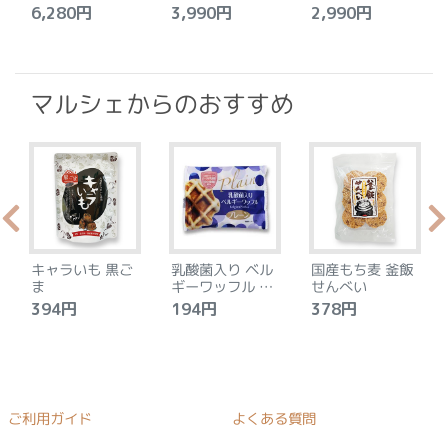
ト
セット
6,280円
3,990円
2,990円
4
マルシェからのおすすめ
キャラいも 黒ご
乳酸菌入り ベル
国産もち麦 釜飯
ま
ギーワッフル プ
せんべい
レーン
394円
194円
378円
ご利用ガイド
よくある質問