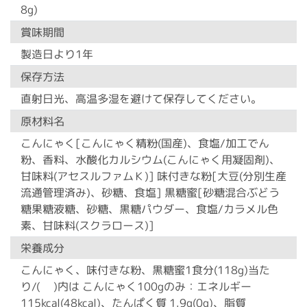
8g)
賞味期間
製造日より1年
保存方法
直射日光、高温多湿を避けて保存してください。
原材料名
こんにゃく[こんにゃく精粉(国産)、食塩/加工でん
粉、香料、水酸化カルシウム(こんにゃく用凝固剤)、
甘味料(アセスルファムＫ)] 味付きな粉[大豆(分別生産
流通管理済み)、砂糖、食塩] 黒糖蜜[砂糖混合ぶどう
糖果糖液糖、砂糖、黒糖パウダー、食塩/カラメル色
素、甘味料(スクラロース)]
栄養成分
こんにゃく、味付きな粉、黒糖蜜1食分(118g)当た
り/( )内は こんにゃく100gのみ：エネルギー
115kcal(48kcal)、たんぱく質 1.9g(0g)、脂質