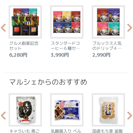
グルメ創業記念
スタンダードコ
ブルックス人気
セット
ーヒー６種セッ
のドリップ４種
ト
セット
6,280円
3,990円
2,990円
4
マルシェからのおすすめ
キャラいも 黒ご
乳酸菌入り ベル
国産もち麦 釜飯