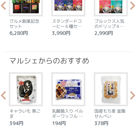
グルメ創業記念
スタンダードコ
ブルックス人気
セット
ーヒー６種セッ
のドリップ４種
ト
セット
6,280円
3,990円
2,990円
4
マルシェからのおすすめ
キャラいも 黒ご
乳酸菌入り ベル
国産もち麦 釜飯
ま
ギーワッフル プ
せんべい
レーン
394円
194円
378円