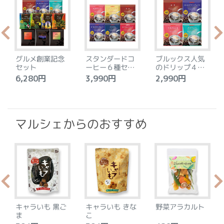
グルメ創業記念
スタンダードコ
ブルックス人気
セット
ーヒー６種セッ
のドリップ４種
ト
セット
6,280円
3,990円
2,990円
4
マルシェからのおすすめ
キャラいも 黒ご
キャラいも きな
野菜アラカルト
ま
こ