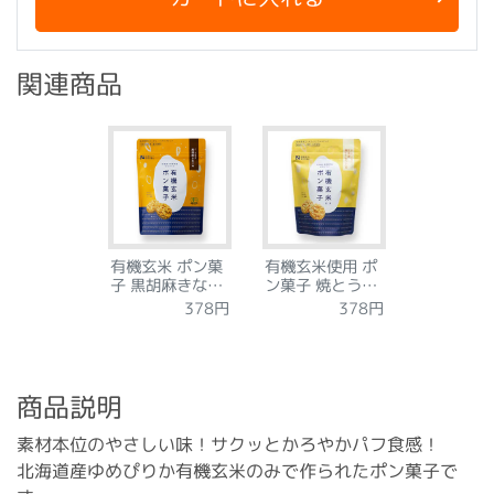
関連商品
有機玄米 ポン菓
有機玄米使用 ポ
子 黒胡麻きなこ
ン菓子 焼とうも
味
ろこし味
378円
378円
商品説明
素材本位のやさしい味！サクッとかろやかパフ食感！
北海道産ゆめぴりか有機玄米のみで作られたポン菓子で