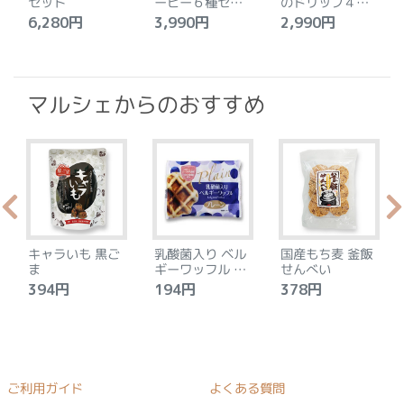
セット
ーヒー６種セッ
のドリップ４種
ト
セット
6,280円
3,990円
2,990円
4
マルシェからのおすすめ
キャラいも 黒ご
乳酸菌入り ベル
国産もち麦 釜飯
ま
ギーワッフル プ
せんべい
レーン
394円
194円
378円
ご利用ガイド
よくある質問