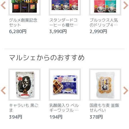
グルメ創業記念
スタンダードコ
ブルックス人気
セット
ーヒー６種セッ
のドリップ４種
ト
セット
6,280円
3,990円
2,990円
4
マルシェからのおすすめ
キャラいも 黒ご
乳酸菌入り ベル
国産もち麦 釜飯
ま
ギーワッフル プ
せんべい
レーン
394円
194円
378円