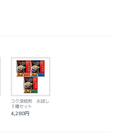
コク深焙煎 お試し
３種セット
4,280円