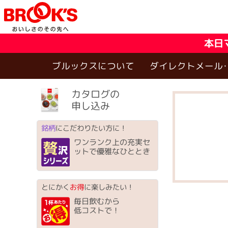
本日
ブルックスについて
ダイレクトメール
カタログの
申し込み
銘柄
にこだわりたい方に！
ワンランク上の充実セ
ットで優雅なひととき
とにかく
お得
に楽しみたい！
毎日飲むから
低コストで！