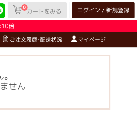
0
ログイン / 新規登録
カートをみる
10倍
は
ご注文履歴･配送状況
マイページ
ん。
ません