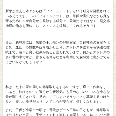
新芽が生える木々からは「フィトンチッド」という成分が発散されて
いるそうです。この「フィトンチッド」は、細菌や害虫などから身を
守るために木が自分から発散する成分で、殺菌だけではなく、副交感
神経の働きを優位にし、ストレスを緩和してくれるそうです。
また、森林浴には、感情のホルモンの抑制安定、自律神経の安定をは
じめ、血圧、心拍数を落ち着かせたり、ストレスを緩和から快適な睡
眠まで、色々と良い効果があると言われています。何かとストレスの
多い世の中ですが、皆さんも休みなどを利用して森林浴に出かけてみ
てはいかがでしょうか？
私は、たまに家の周りの雑草取りをするのですが、座って作業をして
いると、静けさの中に遠くから普段気にも留めないいろいろな小さな
音が聞こえてきたり、見過ごしてしまいそうな小さな草花を見つけた
りと、新しい発見があり、とても心が安らぎ、嬉しくなります。
また、子供が小学生の頃は、普段はゲーム三昧の子どもが、雑草取り
はやりたいと言って手伝ってくれて楽しく会話もでき、嬉しいひと時