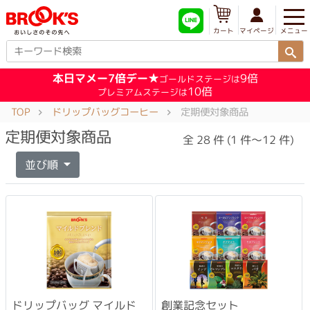
メニュー
マイページ
カート
本日マメー7倍デー★
9倍
ゴールドステージは
10倍
プレミアムステージは
TOP
ドリップバッグコーヒー
定期便対象商品
定期便対象商品
全 28 件 (1 件～12 件)
並び順
ドリップバッグ マイルド
創業記念セット