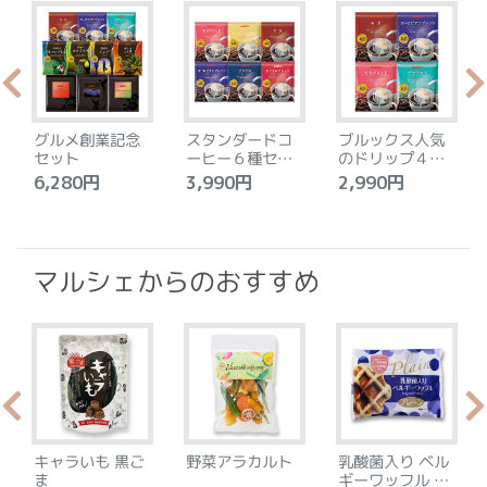
グルメ創業記念
スタンダードコ
ブルックス人気
セット
ーヒー６種セッ
のドリップ４種
ト
セット
6,280円
3,990円
2,990円
4
マルシェからのおすすめ
キャラいも 黒ご
野菜アラカルト
乳酸菌入り ベル
ま
ギーワッフル プ