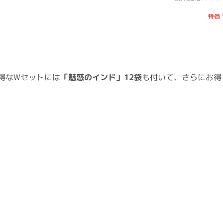
特価
得なWセットには
「魅惑のインド」12袋
も付いて、さらにお得