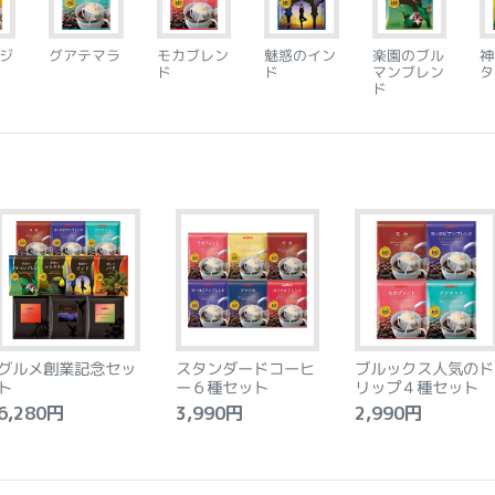
ジ
グアテマラ
モカブレン
魅惑のイン
楽園のブル
神
ド
ド
マンブレン
タ
ド
グルメ創業記念セッ
スタンダードコーヒ
ブルックス人気のド
ト
ー６種セット
リップ４種セット
,280円
3,990円
2,990円